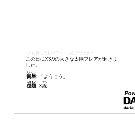
👈 お気に入りのアイコンをクリック！
この日にX3.9の大きな太陽フレアが起きま
した。
えいせい
衛星
:
「ようこう」
しゅるい
せん
種類
:
X
線