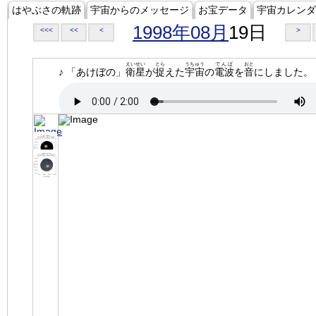
はやぶさの軌跡
宇宙からのメッセージ
お宝データ
宇宙カレンダ
1998年08月
19日
<<<
<<
<
>
えいせい
とら
うちゅう
でんぱ
おと
♪ 「あけぼの」
衛星
が
捉
えた
宇宙
の
電波
を
音
にしました。