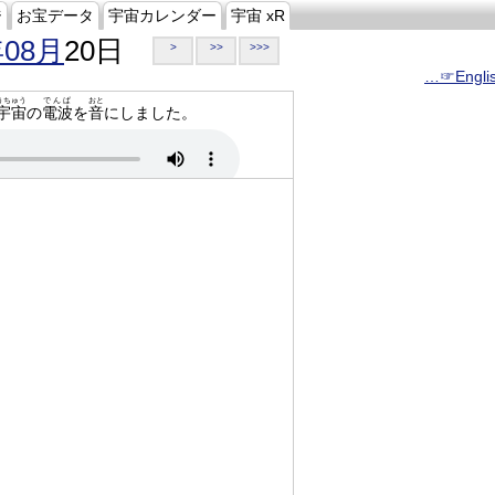
ジ
お宝データ
宇宙カレンダー
宇宙 xR
年08月
20日
>
>>
>>>
…☞Engli
うちゅう
でんぱ
おと
宇宙
の
電波
を
音
にしました。