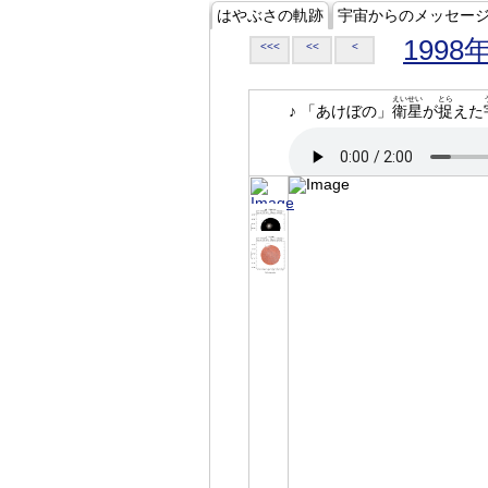
はやぶさの軌跡
宇宙からのメッセー
1998
<<<
<<
<
えいせい
とら
♪ 「あけぼの」
衛星
が
捉
えた