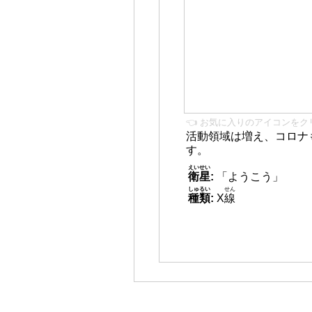
👈 お気に入りのアイコンをク
活動領域は増え、コロナ
す。
えいせい
衛星
:
「ようこう」
しゅるい
せん
種類
:
X
線