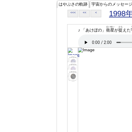
はやぶさの軌跡
宇宙からのメッセー
1998
<<<
<<
<
えいせい
とら
♪ 「あけぼの」
衛星
が
捉
えた