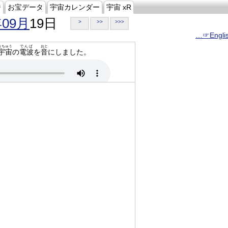
ジ
お宝データ
宇宙カレンダー
宇宙 xR
年09月
19日
>
>>
>>>
…☞Engli
うちゅう
でんぱ
おと
宇宙
の
電波
を
音
にしました。