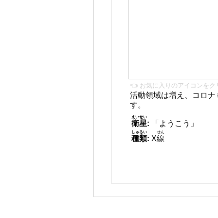
👈 お気に入りのアイコンをク
活動領域は増え、コロナ
す。
えいせい
衛星
:
「ようこう」
しゅるい
せん
種類
:
X
線