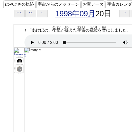
はやぶさの軌跡
宇宙からのメッセージ
お宝データ
宇宙カレンダ
1998年09月
20日
<<<
<<
<
>
えいせい
とら
うちゅう
でんぱ
おと
♪ 「あけぼの」
衛星
が
捉
えた
宇宙
の
電波
を
音
にしました。