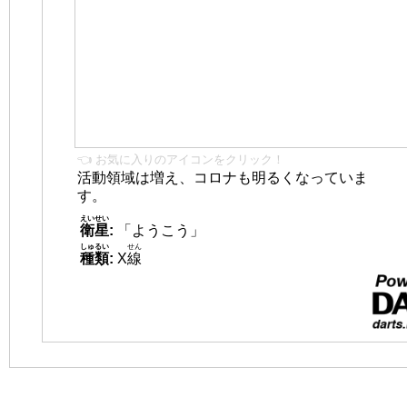
👈 お気に入りのアイコンをクリック！
活動領域は増え、コロナも明るくなっていま
す。
えいせい
衛星
:
「ようこう」
しゅるい
せん
種類
:
X
線