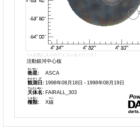
👈 お気に入りのアイコンをクリック！
活動銀河中心核
えいせい
衛星
:
ASCA
かんそく
び
観測
日
:
1998年08月18日 - 1998年08月19日
てんたいめい
天体名
:
FAIRALL_303
しゅるい
せん
種類
:
X
線