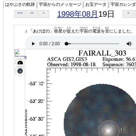
はやぶさの軌跡
宇宙からのメッセージ
お宝データ
宇宙カレンダ
1998年08月
19日
<<<
<<
<
>
えいせい
とら
うちゅう
でんぱ
おと
♪ 「あけぼの」
衛星
が
捉
えた
宇宙
の
電波
を
音
にしました。