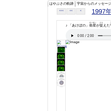
はやぶさの軌跡
宇宙からのメッセー
1997
<<<
<<
<
えいせい
とら
♪ 「あけぼの」
衛星
が
捉
えた