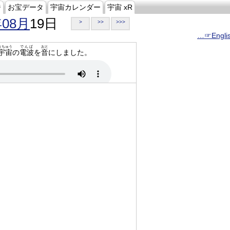
ジ
お宝データ
宇宙カレンダー
宇宙 xR
年08月
19日
>
>>
>>>
…☞Engli
うちゅう
でんぱ
おと
宇宙
の
電波
を
音
にしました。