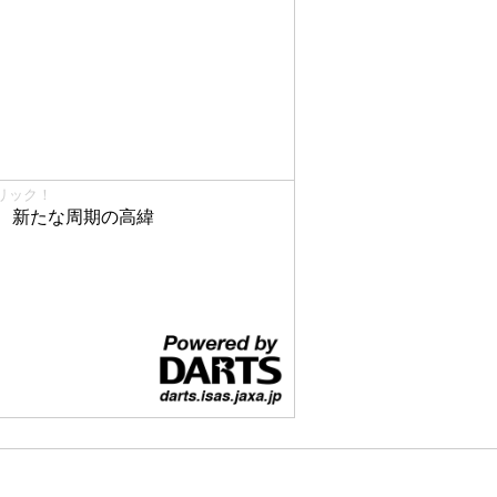
リック！
、新たな周期の高緯