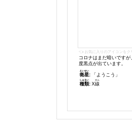
👈 お気に入りのアイコンをク
コロナはまだ暗いですが
度黒点が出ています。
えいせい
衛星
:
「ようこう」
しゅるい
せん
種類
:
X
線