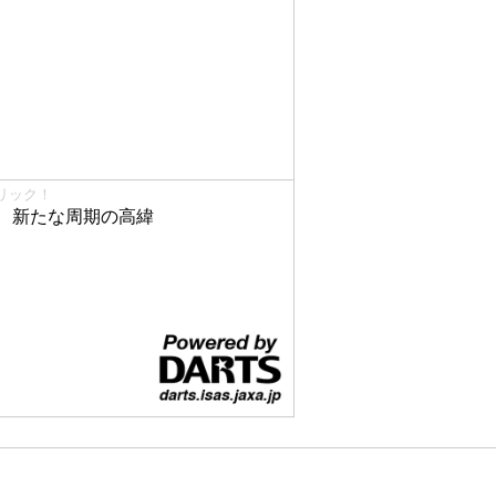
リック！
、新たな周期の高緯