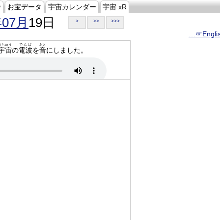
ジ
お宝データ
宇宙カレンダー
宇宙 xR
年07月
19日
>
>>
>>>
…☞Engli
うちゅう
でんぱ
おと
宇宙
の
電波
を
音
にしました。