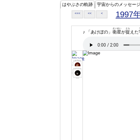
はやぶさの軌跡
宇宙からのメッセー
1997
<<<
<<
<
えいせい
とら
♪ 「あけぼの」
衛星
が
捉
えた