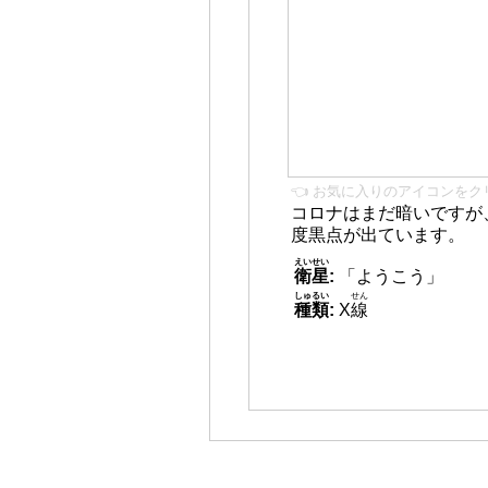
👈 お気に入りのアイコンをク
コロナはまだ暗いですが
度黒点が出ています。
えいせい
衛星
:
「ようこう」
しゅるい
せん
種類
:
X
線