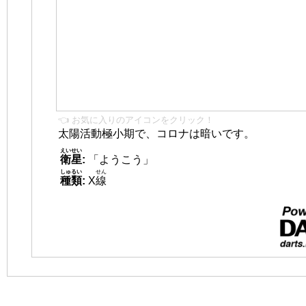
👈 お気に入りのアイコンをクリック！
太陽活動極小期で、コロナは暗いです。
えいせい
衛星
:
「ようこう」
しゅるい
せん
種類
:
X
線