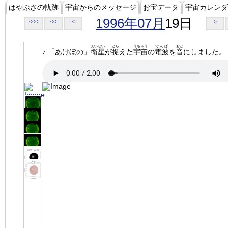
はやぶさの軌跡
宇宙からのメッセージ
お宝データ
宇宙カレンダ
1996年07月
19日
<<<
<<
<
>
えいせい
とら
うちゅう
でんぱ
おと
♪ 「あけぼの」
衛星
が
捉
えた
宇宙
の
電波
を
音
にしました。