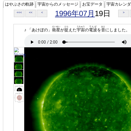
はやぶさの軌跡
宇宙からのメッセージ
お宝データ
宇宙カレンダ
1996年07月
19日
<<<
<<
<
>
えいせい
とら
うちゅう
でんぱ
おと
♪ 「あけぼの」
衛星
が
捉
えた
宇宙
の
電波
を
音
にしました。