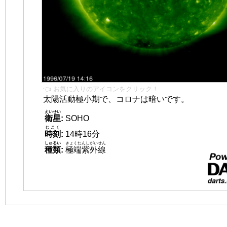
👈 お気に入りのアイコンをクリック！
太陽活動極小期で、コロナは暗いです。
えいせい
衛星
:
SOHO
じこく
時刻
:
14時16分
しゅるい
きょくたんしがいせん
種類
:
極端紫外線