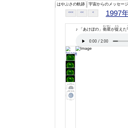
はやぶさの軌跡
宇宙からのメッセー
1997
<<<
<<
<
えいせい
とら
♪ 「あけぼの」
衛星
が
捉
えた