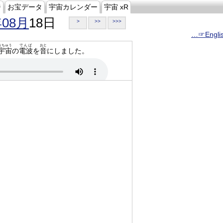
ジ
お宝データ
宇宙カレンダー
宇宙 xR
年08月
18日
>
>>
>>>
…☞Engli
うちゅう
でんぱ
おと
宇宙
の
電波
を
音
にしました。