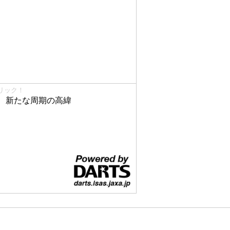
リック！
、新たな周期の高緯