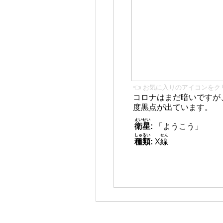
👈 お気に入りのアイコンをク
コロナはまだ暗いですが
度黒点が出ています。
えいせい
衛星
:
「ようこう」
しゅるい
せん
種類
:
X
線