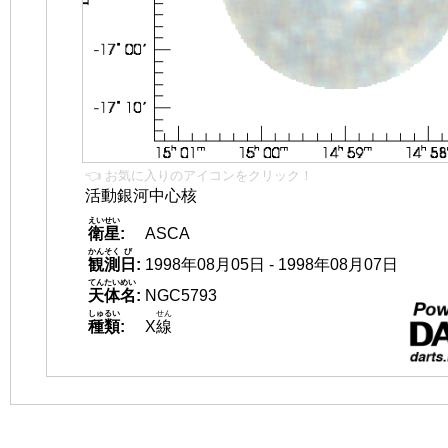
👈 お気に入りのアイコンをクリック！
活動銀河中心核
えいせい
衛星
:
ASCA
かんそく
び
観測
日
:
1998年08月05日 - 1998年08月07日
てんたいめい
天体名
:
NGC5793
しゅるい
せん
種類
:
X
線