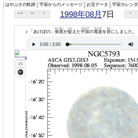
はやぶさの軌跡
宇宙からのメッセージ
お宝データ
宇宙カレンダ
1998年08月
7日
<<<
<<
<
>
えいせい
とら
うちゅう
でんぱ
おと
♪ 「あけぼの」
衛星
が
捉
えた
宇宙
の
電波
を
音
にしました。