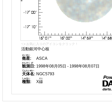
👈 お気に入りのアイコンをクリック！
活動銀河中心核
えいせい
衛星
:
ASCA
かんそく
び
観測
日
:
1998年08月05日 - 1998年08月07日
てんたいめい
天体名
:
NGC5793
しゅるい
せん
種類
:
X
線