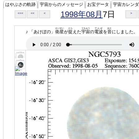
はやぶさの軌跡
宇宙からのメッセージ
お宝データ
宇宙カレンダ
1998年08月
7日
<<<
<<
<
>
えいせい
とら
うちゅう
でんぱ
おと
♪ 「あけぼの」
衛星
が
捉
えた
宇宙
の
電波
を
音
にしました。