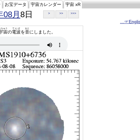
ジ
お宝データ
宇宙カレンダー
宇宙 xR
年08月
8日
>
>>
>>>
…☞Engli
うちゅう
でんぱ
おと
宇宙
の
電波
を
音
にしました。