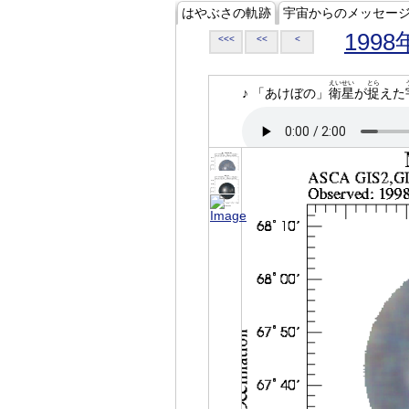
はやぶさの軌跡
宇宙からのメッセー
1998
<<<
<<
<
えいせい
とら
♪ 「あけぼの」
衛星
が
捉
えた