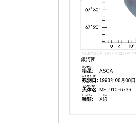
👈 お気に入りのアイコンをク
銀河団
えいせい
衛星
:
ASCA
かんそく
び
観測
日
:
1998年08月08日
てんたいめい
天体名
:
MS1910+6736
しゅるい
せん
種類
:
X
線