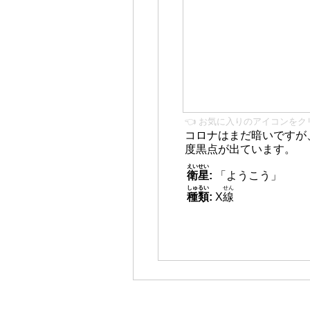
👈 お気に入りのアイコンをク
コロナはまだ暗いですが
度黒点が出ています。
えいせい
衛星
:
「ようこう」
しゅるい
せん
種類
:
X
線