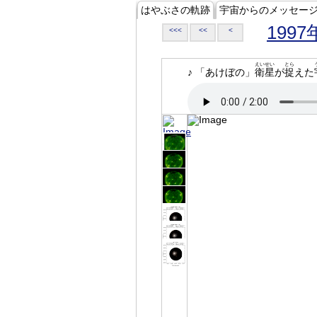
はやぶさの軌跡
宇宙からのメッセー
1997
<<<
<<
<
えいせい
とら
♪ 「あけぼの」
衛星
が
捉
えた