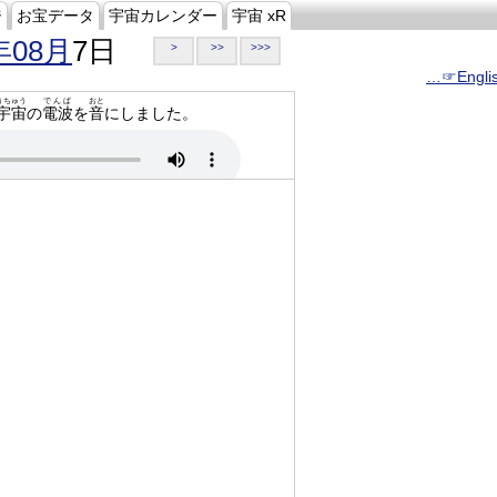
ジ
お宝データ
宇宙カレンダー
宇宙 xR
年08月
7日
>
>>
>>>
…☞Engli
うちゅう
でんぱ
おと
宇宙
の
電波
を
音
にしました。