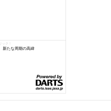
リック！
、新たな周期の高緯