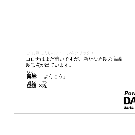
👈 お気に入りのアイコンをクリック！
コロナはまだ暗いですが、新たな周期の高緯
度黒点が出ています。
えいせい
衛星
:
「ようこう」
しゅるい
せん
種類
:
X
線