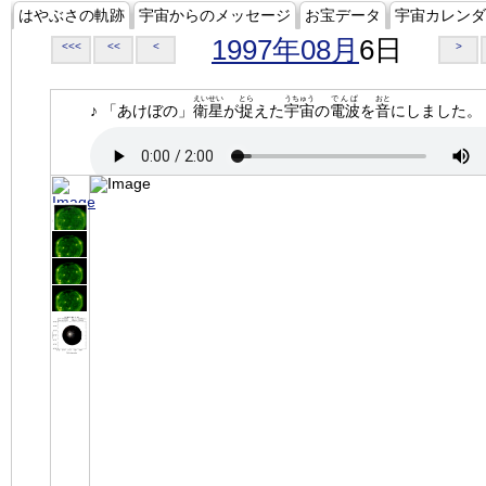
はやぶさの軌跡
宇宙からのメッセージ
お宝データ
宇宙カレンダ
1997年08月
6日
<<<
<<
<
>
えいせい
とら
うちゅう
でんぱ
おと
♪ 「あけぼの」
衛星
が
捉
えた
宇宙
の
電波
を
音
にしました。