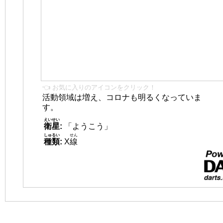
👈 お気に入りのアイコンをクリック！
活動領域は増え、コロナも明るくなっていま
す。
えいせい
衛星
:
「ようこう」
しゅるい
せん
種類
:
X
線