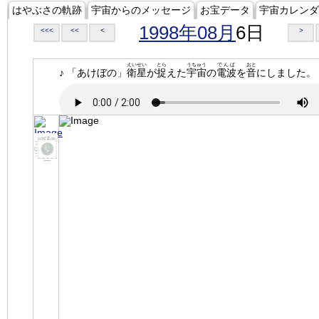
はやぶさの軌跡
宇宙からのメッセージ
お宝データ
宇宙カレンダ
1998年08月
6日
<<<
<<
<
>
えいせい
とら
うちゅう
でんぱ
おと
♪ 「あけぼの」
衛星
が
捉
えた
宇宙
の
電波
を
音
にしました。