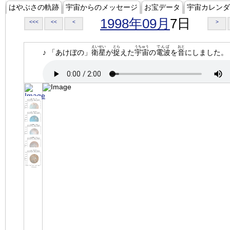
はやぶさの軌跡
宇宙からのメッセージ
お宝データ
宇宙カレンダ
1998年09月
7日
<<<
<<
<
>
えいせい
とら
うちゅう
でんぱ
おと
♪ 「あけぼの」
衛星
が
捉
えた
宇宙
の
電波
を
音
にしました。