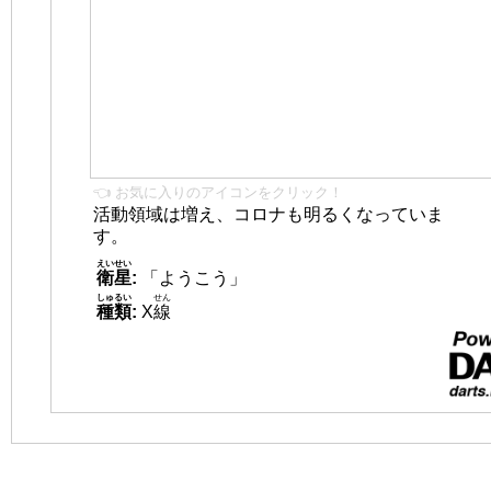
👈 お気に入りのアイコンをクリック！
活動領域は増え、コロナも明るくなっていま
す。
えいせい
衛星
:
「ようこう」
しゅるい
せん
種類
:
X
線