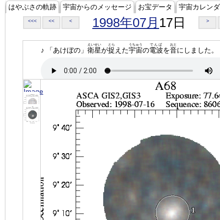
はやぶさの軌跡
宇宙からのメッセージ
お宝データ
宇宙カレンダ
1998年07月
17日
<<<
<<
<
>
えいせい
とら
うちゅう
でんぱ
おと
♪ 「あけぼの」
衛星
が
捉
えた
宇宙
の
電波
を
音
にしました。