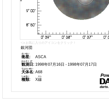
👈 お気に入りのアイコンをクリック！
銀河団
えいせい
衛星
:
ASCA
かんそく
び
観測
日
:
1998年07月16日 - 1998年07月17日
てんたいめい
天体名
:
A68
しゅるい
せん
種類
:
X
線