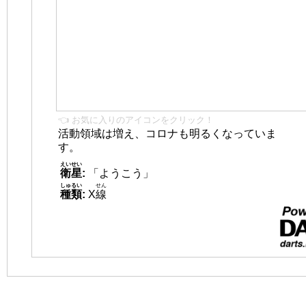
👈 お気に入りのアイコンをクリック！
活動領域は増え、コロナも明るくなっていま
す。
えいせい
衛星
:
「ようこう」
しゅるい
せん
種類
:
X
線