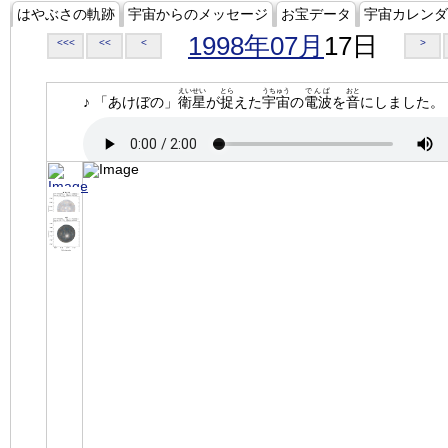
はやぶさの軌跡
宇宙からのメッセージ
お宝データ
宇宙カレンダ
1998年07月
17日
<<<
<<
<
>
えいせい
とら
うちゅう
でんぱ
おと
♪ 「あけぼの」
衛星
が
捉
えた
宇宙
の
電波
を
音
にしました。