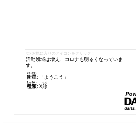
👈 お気に入りのアイコンをクリック！
活動領域は増え、コロナも明るくなっていま
す。
えいせい
衛星
:
「ようこう」
しゅるい
せん
種類
:
X
線