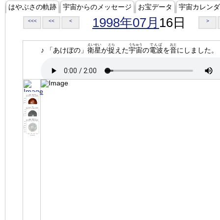
はやぶさの軌跡
宇宙からのメッセージ
お宝データ
宇宙カレンダ
1998年07月
16日
<<<
<<
<
>
えいせい
とら
うちゅう
でんぱ
おと
♪ 「あけぼの」
衛星
が
捉
えた
宇宙
の
電波
を
音
にしました。