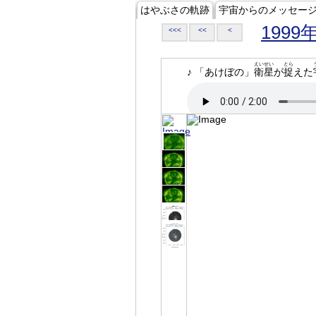
はやぶさの軌跡
宇宙からのメッセー
1999
<<<
<<
<
えいせい
とら
♪ 「あけぼの」
衛星
が
捉
えた