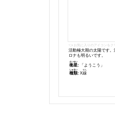
👈 お気に入りのアイコンをク
活動極大期の太陽です。
ロナも明るいです。
えいせい
衛星
:
「ようこう」
しゅるい
せん
種類
:
X
線