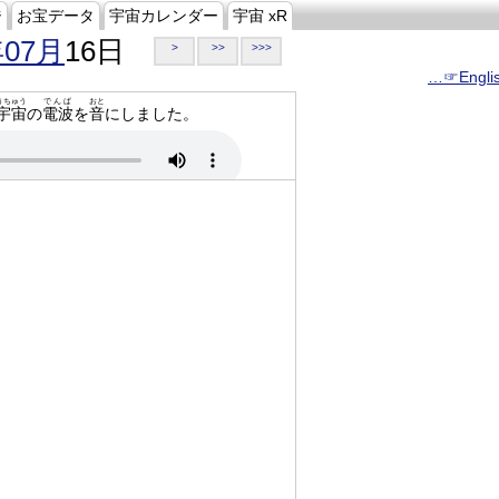
ジ
お宝データ
宇宙カレンダー
宇宙 xR
年07月
16日
>
>>
>>>
…☞Engli
うちゅう
でんぱ
おと
宇宙
の
電波
を
音
にしました。