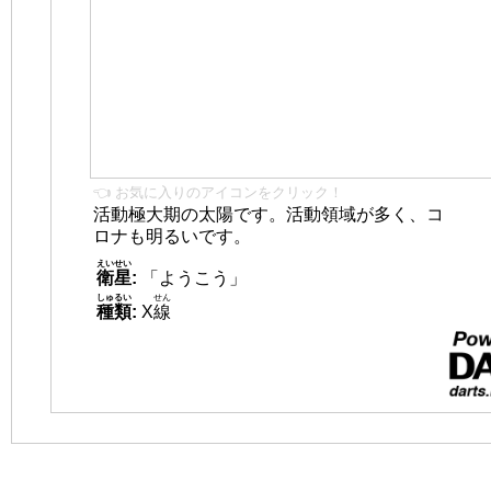
👈 お気に入りのアイコンをクリック！
活動極大期の太陽です。活動領域が多く、コ
ロナも明るいです。
えいせい
衛星
:
「ようこう」
しゅるい
せん
種類
:
X
線