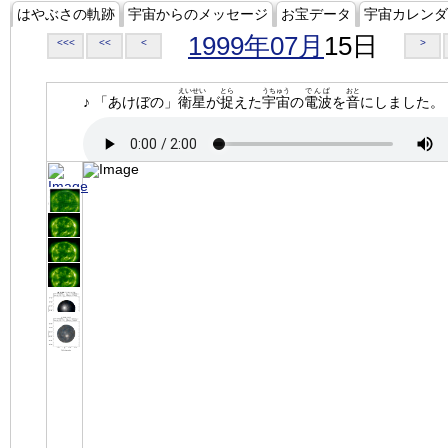
はやぶさの軌跡
宇宙からのメッセージ
お宝データ
宇宙カレンダ
1999年07月
15日
<<<
<<
<
>
えいせい
とら
うちゅう
でんぱ
おと
♪ 「あけぼの」
衛星
が
捉
えた
宇宙
の
電波
を
音
にしました。