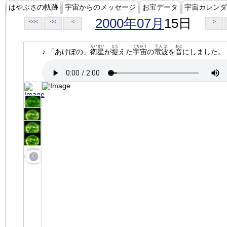
はやぶさの軌跡
宇宙からのメッセージ
お宝データ
宇宙カレンダ
2000年07月
15日
<<<
<<
<
>
えいせい
とら
うちゅう
でんぱ
おと
♪ 「あけぼの」
衛星
が
捉
えた
宇宙
の
電波
を
音
にしました。