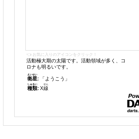
👈 お気に入りのアイコンをクリック！
活動極大期の太陽です。活動領域が多く、コ
ロナも明るいです。
えいせい
衛星
:
「ようこう」
しゅるい
せん
種類
:
X
線