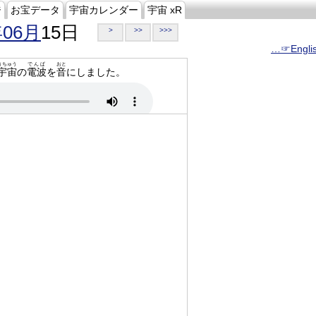
ジ
お宝データ
宇宙カレンダー
宇宙 xR
年06月
15日
>
>>
>>>
…☞Engli
うちゅう
でんぱ
おと
宇宙
の
電波
を
音
にしました。