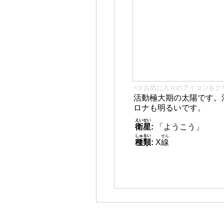
👈 お気に入りのアイコンをク
活動極大期の太陽です。
ロナも明るいです。
えいせい
衛星
:
「ようこう」
しゅるい
せん
種類
:
X
線