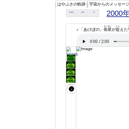
はやぶさの軌跡
宇宙からのメッセー
2000
<<<
<<
<
えいせい
とら
♪ 「あけぼの」
衛星
が
捉
えた