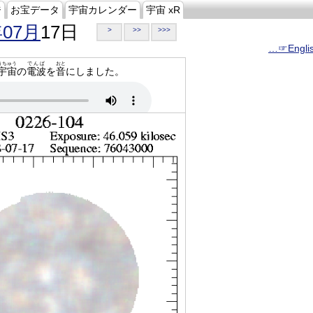
ジ
お宝データ
宇宙カレンダー
宇宙 xR
年07月
17日
>
>>
>>>
…☞Engli
うちゅう
でんぱ
おと
宇宙
の
電波
を
音
にしました。