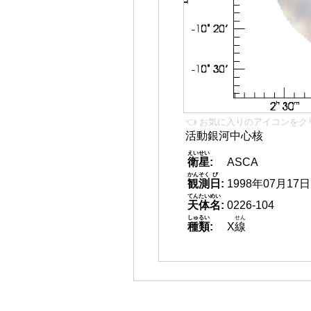
👈 お気に入りのアイコンをク
活動銀河中心核
えいせい
衛星
:
ASCA
かんそく
び
観測
日
:
1998年07月17日
てんたいめい
天体名
:
0226-104
しゅるい
せん
種類
:
X
線