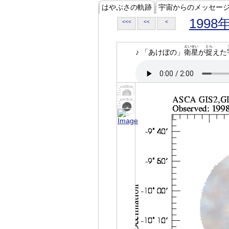
はやぶさの軌跡
宇宙からのメッセー
1998
<<<
<<
<
えいせい
とら
♪ 「あけぼの」
衛星
が
捉
えた