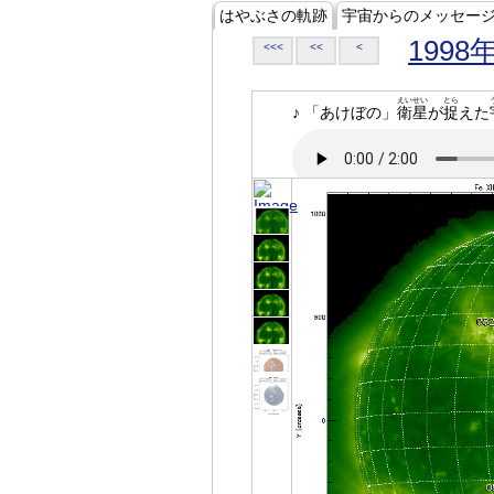
はやぶさの軌跡
宇宙からのメッセー
1998
<<<
<<
<
えいせい
とら
♪ 「あけぼの」
衛星
が
捉
えた