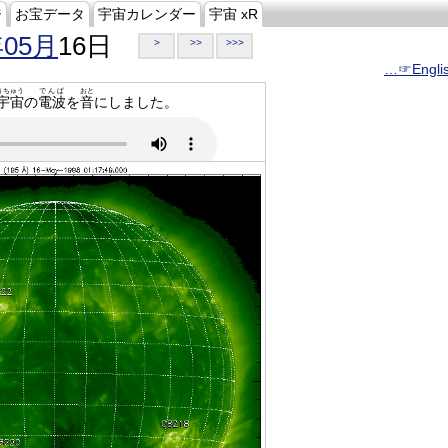
ジ
お宝データ
宇宙カレンダー
宇宙 xR
年05月
16日
>
>>
>>>
…☞Engli
うちゅう
でんぱ
おと
宇宙
の
電波
を
音
にしました。