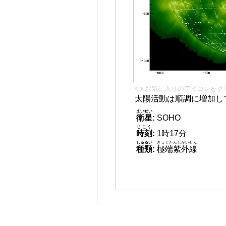
👈 お気に入りのアイコンをク
太陽活動は順調に増加し
えいせい
衛星
:
SOHO
じこく
時刻
:
1時17分
しゅるい
きょくたんしがいせん
種類
:
極端紫外線