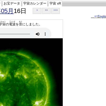
ジ
お宝データ
宇宙カレンダー
宇宙 xR
年05月
16日
>
>>
>>>
…☞Engli
うちゅう
でんぱ
おと
宇宙
の
電波
を
音
にしました。