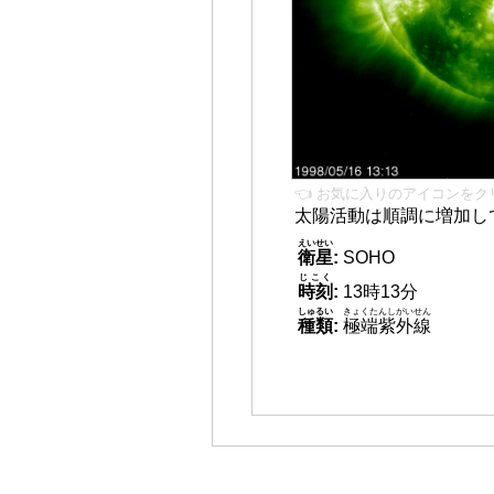
👈 お気に入りのアイコンをク
太陽活動は順調に増加し
えいせい
衛星
:
SOHO
じこく
時刻
:
13時13分
しゅるい
きょくたんしがいせん
種類
:
極端紫外線