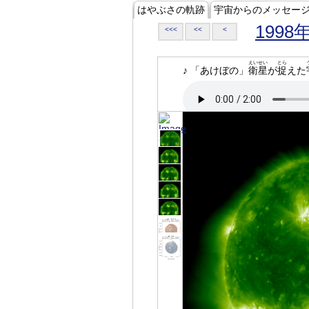
はやぶさの軌跡
宇宙からのメッセー
1998
<<<
<<
<
えいせい
とら
♪ 「あけぼの」
衛星
が
捉
えた