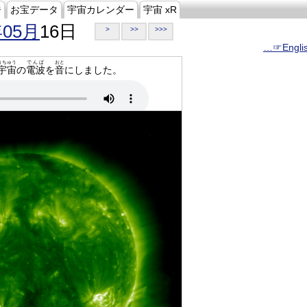
ジ
お宝データ
宇宙カレンダー
宇宙 xR
年05月
16日
>
>>
>>>
…☞Engli
うちゅう
でんぱ
おと
宇宙
の
電波
を
音
にしました。