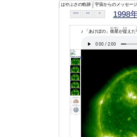
はやぶさの軌跡
宇宙からのメッセー
1998
<<<
<<
<
えいせい
とら
♪ 「あけぼの」
衛星
が
捉
えた