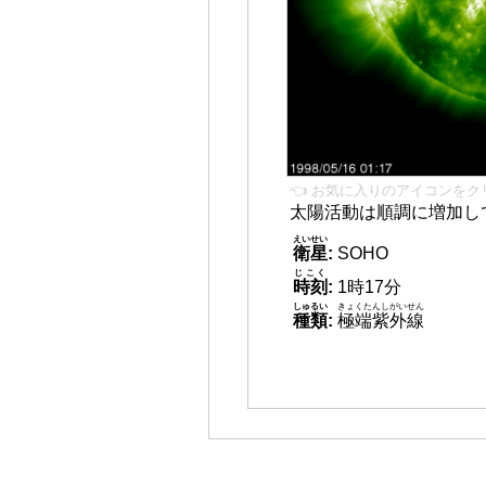
👈 お気に入りのアイコンをク
太陽活動は順調に増加し
えいせい
衛星
:
SOHO
じこく
時刻
:
1時17分
しゅるい
きょくたんしがいせん
種類
:
極端紫外線