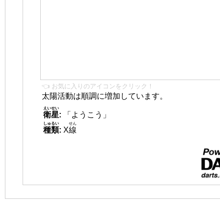
👈 お気に入りのアイコンをクリック！
太陽活動は順調に増加しています。
えいせい
衛星
:
「ようこう」
しゅるい
せん
種類
:
X
線