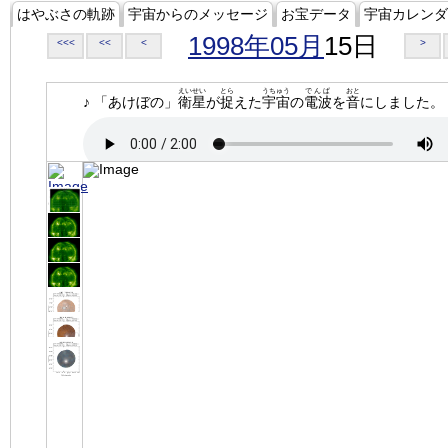
はやぶさの軌跡
宇宙からのメッセージ
お宝データ
宇宙カレンダ
1998年05月
15日
<<<
<<
<
>
えいせい
とら
うちゅう
でんぱ
おと
♪ 「あけぼの」
衛星
が
捉
えた
宇宙
の
電波
を
音
にしました。