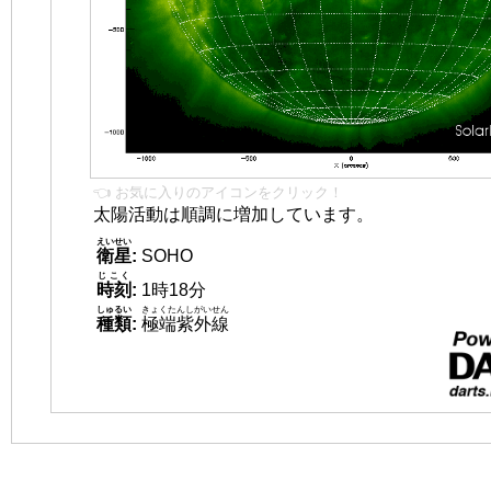
👈 お気に入りのアイコンをクリック！
太陽活動は順調に増加しています。
えいせい
衛星
:
SOHO
じこく
時刻
:
1時18分
しゅるい
きょくたんしがいせん
種類
:
極端紫外線