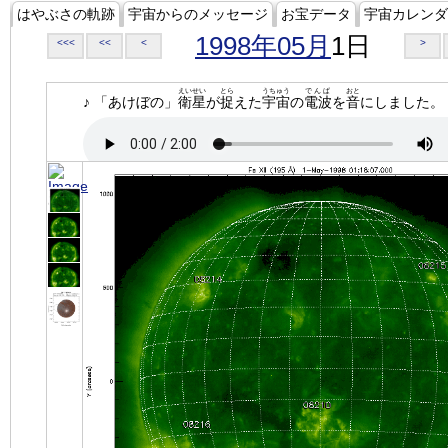
はやぶさの軌跡
宇宙からのメッセージ
お宝データ
宇宙カレンダ
1998年05月
1日
<<<
<<
<
>
えいせい
とら
うちゅう
でんぱ
おと
♪ 「あけぼの」
衛星
が
捉
えた
宇宙
の
電波
を
音
にしました。