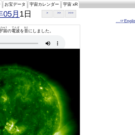
ジ
お宝データ
宇宙カレンダー
宇宙 xR
年05月
1日
>
>>
>>>
…☞Engli
うちゅう
でんぱ
おと
宇宙
の
電波
を
音
にしました。