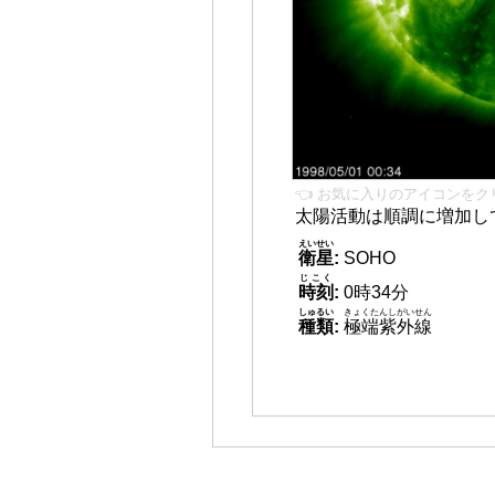
👈 お気に入りのアイコンをク
太陽活動は順調に増加し
えいせい
衛星
:
SOHO
じこく
時刻
:
0時34分
しゅるい
きょくたんしがいせん
種類
:
極端紫外線