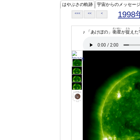
はやぶさの軌跡
宇宙からのメッセー
1998
<<<
<<
<
えいせい
とら
♪ 「あけぼの」
衛星
が
捉
えた