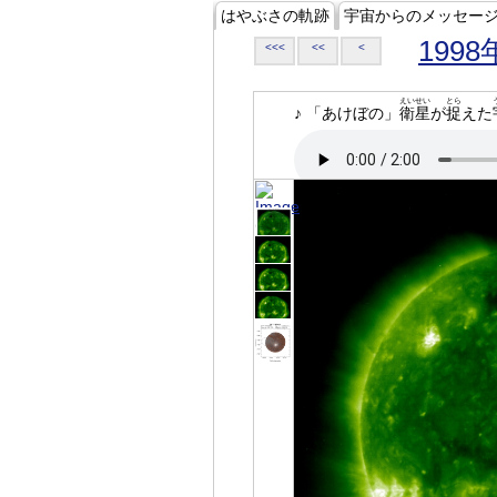
はやぶさの軌跡
宇宙からのメッセー
1998
<<<
<<
<
えいせい
とら
♪ 「あけぼの」
衛星
が
捉
えた