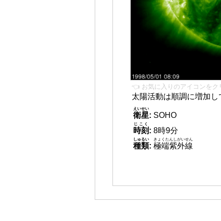
👈 お気に入りのアイコンをク
太陽活動は順調に増加し
えいせい
衛星
:
SOHO
じこく
時刻
:
8時9分
しゅるい
きょくたんしがいせん
種類
:
極端紫外線