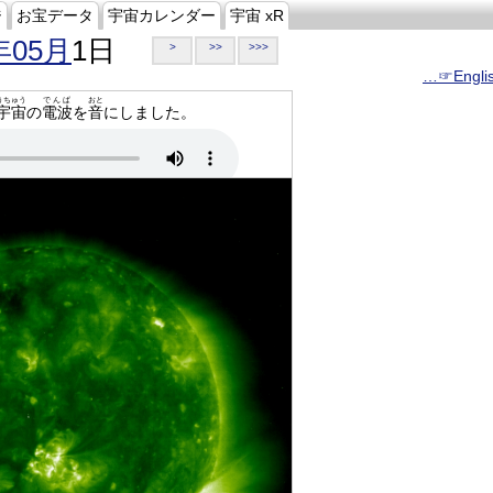
ジ
お宝データ
宇宙カレンダー
宇宙 xR
年05月
1日
>
>>
>>>
…☞Engli
うちゅう
でんぱ
おと
宇宙
の
電波
を
音
にしました。