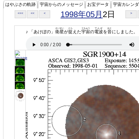
はやぶさの軌跡
宇宙からのメッセージ
お宝データ
宇宙カレンダ
1998年05月
2日
<<<
<<
<
>
えいせい
とら
うちゅう
でんぱ
おと
♪ 「あけぼの」
衛星
が
捉
えた
宇宙
の
電波
を
音
にしました。