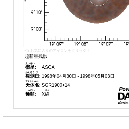
👈 お気に入りのアイコンをクリック！
超新星残骸
えいせい
衛星
:
ASCA
かんそく
び
観測
日
:
1998年04月30日 - 1998年05月03日
てんたいめい
天体名
:
SGR1900+14
しゅるい
せん
種類
:
X
線