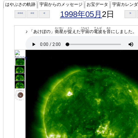
はやぶさの軌跡
宇宙からのメッセージ
お宝データ
宇宙カレンダ
1998年05月
2日
<<<
<<
<
>
えいせい
とら
うちゅう
でんぱ
おと
♪ 「あけぼの」
衛星
が
捉
えた
宇宙
の
電波
を
音
にしました。