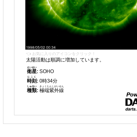
👈 お気に入りのアイコンをクリック！
太陽活動は順調に増加しています。
えいせい
衛星
:
SOHO
じこく
時刻
:
0時34分
しゅるい
きょくたんしがいせん
種類
:
極端紫外線