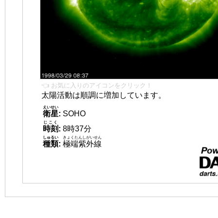
👈 お気に入りのアイコンをクリック！
太陽活動は順調に増加しています。
えいせい
衛星
:
SOHO
じこく
時刻
:
8時37分
しゅるい
きょくたんしがいせん
種類
:
極端紫外線