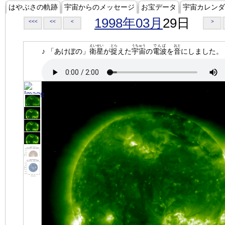
はやぶさの軌跡
宇宙からのメッセージ
お宝データ
宇宙カレンダ
1998年03月
29日
<<<
<<
<
>
えいせい
とら
うちゅう
でんぱ
おと
♪ 「あけぼの」
衛星
が
捉
えた
宇宙
の
電波
を
音
にしました。