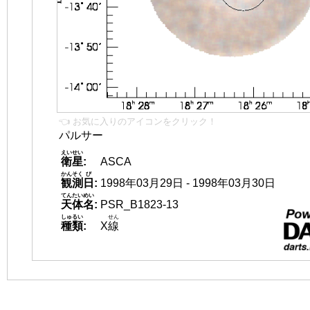
👈 お気に入りのアイコンをクリック！
パルサー
えいせい
衛星
:
ASCA
かんそく
び
観測
日
:
1998年03月29日 - 1998年03月30日
てんたいめい
天体名
:
PSR_B1823-13
しゅるい
せん
種類
:
X
線