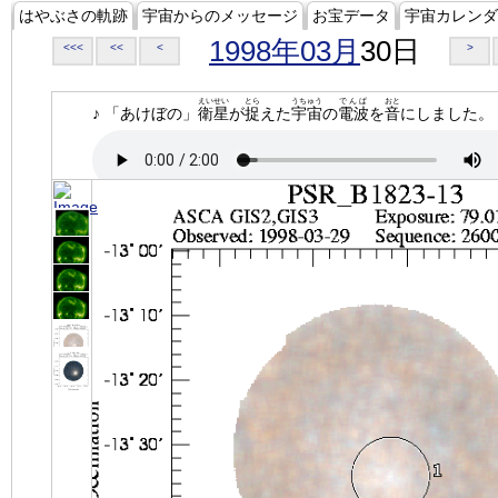
はやぶさの軌跡
宇宙からのメッセージ
お宝データ
宇宙カレンダ
1998年03月
30日
<<<
<<
<
>
えいせい
とら
うちゅう
でんぱ
おと
♪ 「あけぼの」
衛星
が
捉
えた
宇宙
の
電波
を
音
にしました。