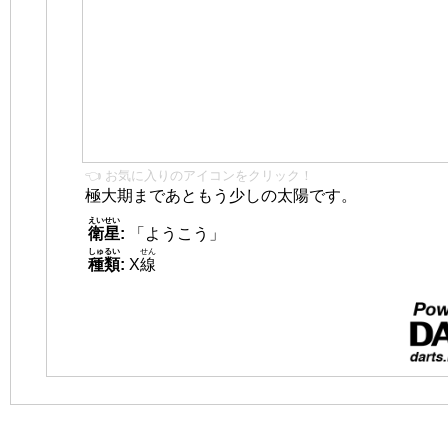
👈 お気に入りのアイコンをクリック！
極大期まであともう少しの太陽です。
えいせい
衛星
:
「ようこう」
しゅるい
せん
種類
:
X
線