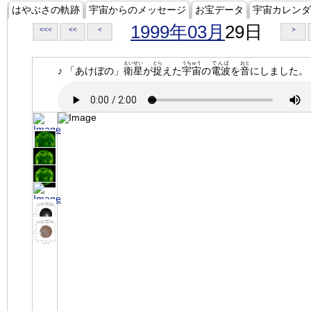
はやぶさの軌跡
宇宙からのメッセージ
お宝データ
宇宙カレンダ
1999年03月
29日
<<<
<<
<
>
えいせい
とら
うちゅう
でんぱ
おと
♪ 「あけぼの」
衛星
が
捉
えた
宇宙
の
電波
を
音
にしました。