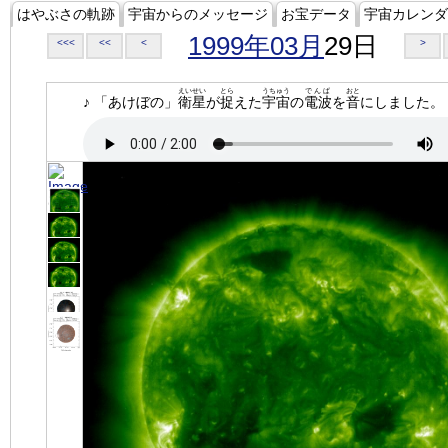
はやぶさの軌跡
宇宙からのメッセージ
お宝データ
宇宙カレンダ
1999年03月
29日
<<<
<<
<
>
えいせい
とら
うちゅう
でんぱ
おと
♪ 「あけぼの」
衛星
が
捉
えた
宇宙
の
電波
を
音
にしました。