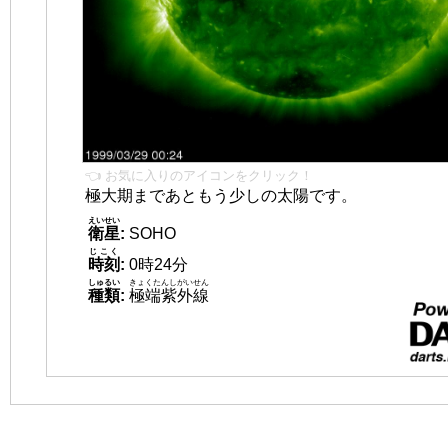
👈 お気に入りのアイコンをクリック！
極大期まであともう少しの太陽です。
えいせい
衛星
:
SOHO
じこく
時刻
:
0時24分
しゅるい
きょくたんしがいせん
種類
:
極端紫外線