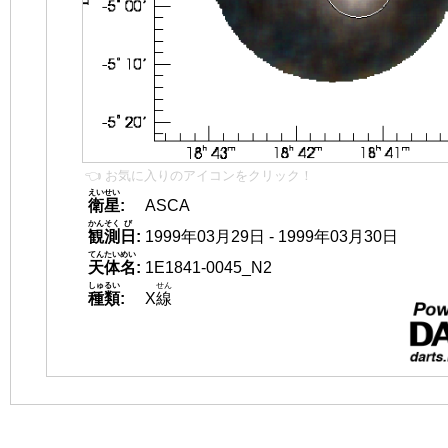
👈 お気に入りのアイコンをクリック！
えいせい
衛星
:
ASCA
かんそく
び
観測
日
:
1999年03月29日 - 1999年03月30日
てんたいめい
天体名
:
1E1841-0045_N2
しゅるい
せん
種類
:
X
線