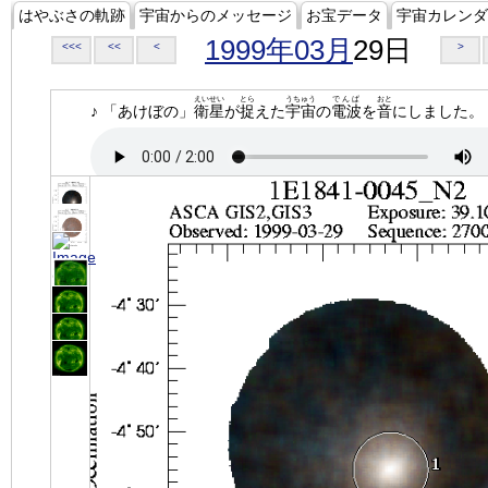
はやぶさの軌跡
宇宙からのメッセージ
お宝データ
宇宙カレンダ
1999年03月
29日
<<<
<<
<
>
えいせい
とら
うちゅう
でんぱ
おと
♪ 「あけぼの」
衛星
が
捉
えた
宇宙
の
電波
を
音
にしました。