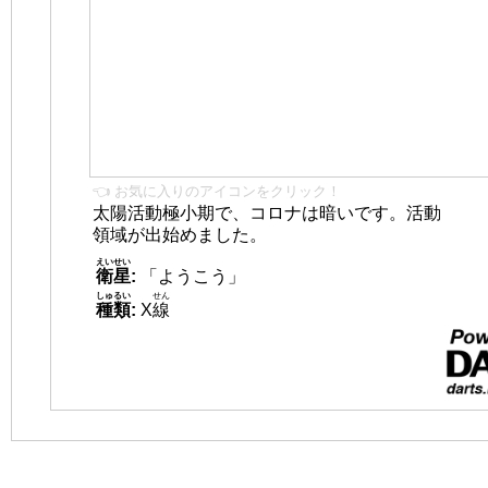
👈 お気に入りのアイコンをクリック！
太陽活動極小期で、コロナは暗いです。活動
領域が出始めました。
えいせい
衛星
:
「ようこう」
しゅるい
せん
種類
:
X
線