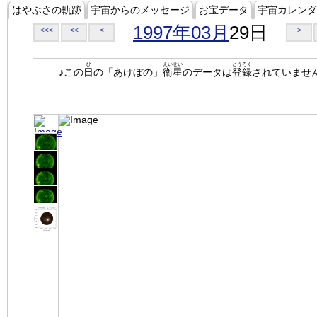
はやぶさの軌跡
宇宙からのメッセージ
お宝データ
宇宙カレンダ
1997年03月
29日
<<<
<<
<
>
ひ
えいせい
とうろく
♪この
日
の「あけぼの」
衛星
のデータは
登録
されていませ