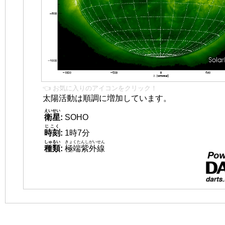
👈 お気に入りのアイコンをクリック！
太陽活動は順調に増加しています。
えいせい
衛星
:
SOHO
じこく
時刻
:
1時7分
しゅるい
きょくたんしがいせん
種類
:
極端紫外線