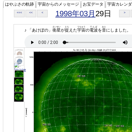
はやぶさの軌跡
宇宙からのメッセージ
お宝データ
宇宙カレンダ
1998年03月
29日
<<<
<<
<
>
えいせい
とら
うちゅう
でんぱ
おと
♪ 「あけぼの」
衛星
が
捉
えた
宇宙
の
電波
を
音
にしました。