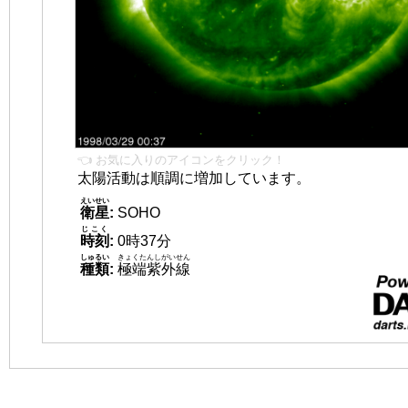
👈 お気に入りのアイコンをクリック！
太陽活動は順調に増加しています。
えいせい
衛星
:
SOHO
じこく
時刻
:
0時37分
しゅるい
きょくたんしがいせん
種類
:
極端紫外線