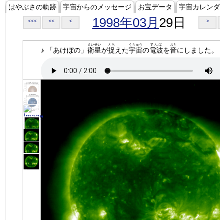
はやぶさの軌跡
宇宙からのメッセージ
お宝データ
宇宙カレンダ
1998年03月
29日
<<<
<<
<
>
えいせい
とら
うちゅう
でんぱ
おと
♪ 「あけぼの」
衛星
が
捉
えた
宇宙
の
電波
を
音
にしました。