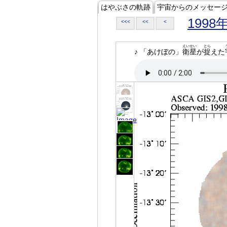
はやぶさの軌跡
宇宙からのメッセー
1998
<<<
<<
<
えいせい
とら
♪ 「あけぼの」
衛星
が
捉
えた