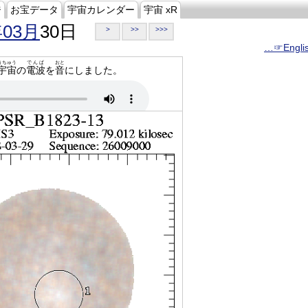
ジ
お宝データ
宇宙カレンダー
宇宙 xR
年03月
30日
>
>>
>>>
…☞Engli
うちゅう
でんぱ
おと
宇宙
の
電波
を
音
にしました。