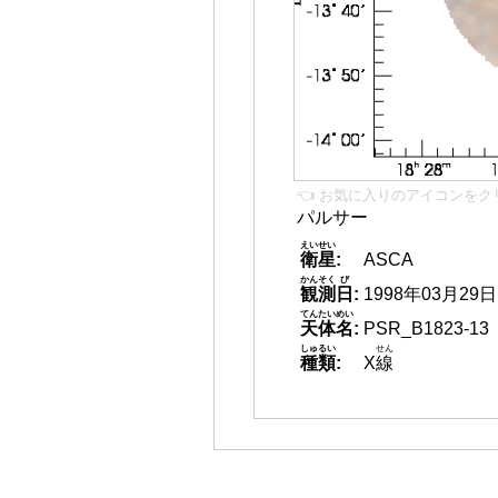
👈 お気に入りのアイコンをク
パルサー
えいせい
衛星
:
ASCA
かんそく
び
観測
日
:
1998年03月29日
てんたいめい
天体名
:
PSR_B1823-13
しゅるい
せん
種類
:
X
線