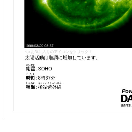
👈 お気に入りのアイコンをクリック！
太陽活動は順調に増加しています。
えいせい
衛星
:
SOHO
じこく
時刻
:
8時37分
しゅるい
きょくたんしがいせん
種類
:
極端紫外線