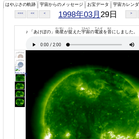
はやぶさの軌跡
宇宙からのメッセージ
お宝データ
宇宙カレンダ
1998年03月
29日
<<<
<<
<
>
えいせい
とら
うちゅう
でんぱ
おと
♪ 「あけぼの」
衛星
が
捉
えた
宇宙
の
電波
を
音
にしました。