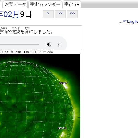
ジ
お宝データ
宇宙カレンダー
宇宙 xR
年02月
9日
>
>>
>>>
…☞Engli
うちゅう
でんぱ
おと
宇宙
の
電波
を
音
にしました。