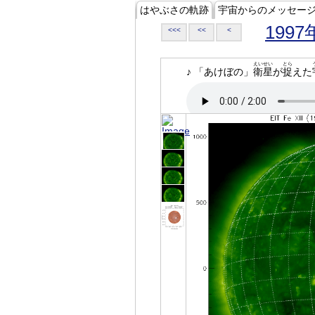
はやぶさの軌跡
宇宙からのメッセー
1997
<<<
<<
<
えいせい
とら
♪ 「あけぼの」
衛星
が
捉
えた