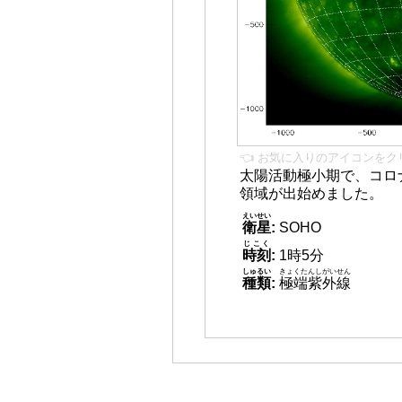
👈 お気に入りのアイコンをク
太陽活動極小期で、コロ
領域が出始めました。
えいせい
衛星
:
SOHO
じこく
時刻
:
1時5分
しゅるい
きょくたんしがいせん
種類
:
極端紫外線