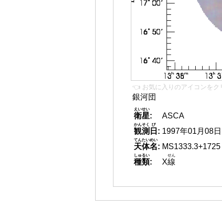
👈 お気に入りのアイコンをク
銀河団
えいせい
衛星
:
ASCA
かんそく
び
観測
日
:
1997年01月08日
てんたいめい
天体名
:
MS1333.3+1725
しゅるい
せん
種類
:
X
線