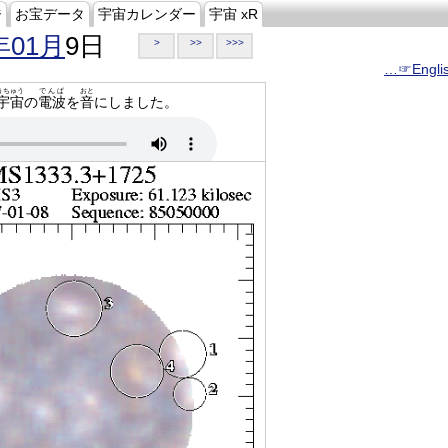
ジ
お宝データ
宇宙カレンダー
宇宙 xR
年01月
9日
>
>>
>>>
…☞Engli
うちゅう
でんぱ
おと
宇宙
の
電波
を
音
にしました。