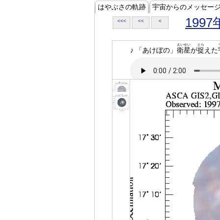
はやぶさの軌跡
宇宙からのメッセー
1997
<<<
<<
<
えいせい
とら
♪ 「あけぼの」
衛星
が
捉
えた