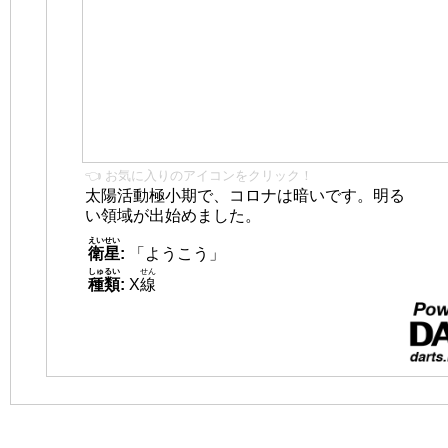
👈 お気に入りのアイコンをクリック！
太陽活動極小期で、コロナは暗いです。明る
い領域が出始めました。
えいせい
衛星
:
「ようこう」
しゅるい
せん
種類
:
X
線