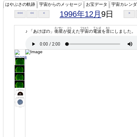
はやぶさの軌跡
宇宙からのメッセージ
お宝データ
宇宙カレンダ
1996年12月
9日
<<<
<<
<
>
えいせい
とら
うちゅう
でんぱ
おと
♪ 「あけぼの」
衛星
が
捉
えた
宇宙
の
電波
を
音
にしました。