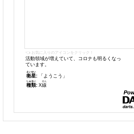
👈 お気に入りのアイコンをクリック！
活動領域が増えていて、コロナも明るくなっ
ています。
えいせい
衛星
:
「ようこう」
しゅるい
せん
種類
:
X
線