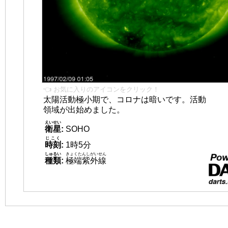
👈 お気に入りのアイコンをクリック！
太陽活動極小期で、コロナは暗いです。活動
領域が出始めました。
えいせい
衛星
:
SOHO
じこく
時刻
:
1時5分
しゅるい
きょくたんしがいせん
種類
:
極端紫外線