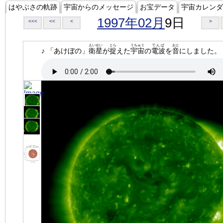
はやぶさの軌跡
宇宙からのメッセージ
お宝データ
宇宙カレンダ
1997年02月
9日
<<<
<<
<
>
えいせい
とら
うちゅう
でんぱ
おと
♪ 「あけぼの」
衛星
が
捉
えた
宇宙
の
電波
を
音
にしました。