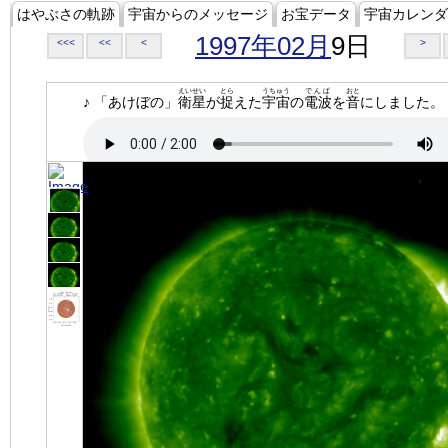
はやぶさの軌跡
宇宙からのメッセージ
お宝データ
宇宙カレンダ
1997年02月
9日
<<<
<<
<
>
えいせい
とら
うちゅう
でんぱ
おと
♪ 「あけぼの」
衛星
が
捉
えた
宇宙
の
電波
を
音
にしました。