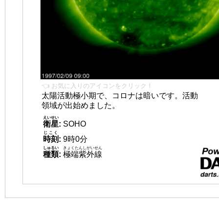
👈 お気に入りのアイコンをクリック！
太陽活動極小期で、コロナは暗いです。活動
領域が出始めました。
えいせい
衛星
:
SOHO
じこく
時刻
:
9時0分
しゅるい
きょくたんしがいせん
種類
:
極端紫外線